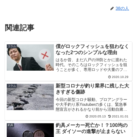
38の人
関連記事
僕がロックフィッシュを狙わなく
コラム
なった2つのシンプルな理由
はるか昔、まだ八戸の沖防とかに渡れた
時代。そのころはロックフィッシュを狙
うことが多く、専用ロッドや大量のフッ
ク、ワーム、シンカーを所有していまし
2020.10.29
た。また、その頃はまだ体力もあったの
で、磯ロックも嗜むくらいにはハマって
新型コロナが釣り業界に残した大
コラム
いました。ただ、その後さ...
きすぎる傷跡
今回の新型コロナ騒動、プロアングラー
や大手釣り系Youtuberの多くは、緊急事
態宣言がされるかなり前から活動自粛を
宣言、啓発活動をしていました。釣りで
2020.05.13
2021.01.01
おまんま食ってる人、ある意味、釣りが
「不要不急」に当てはまらない人たちが
釣具メーカー死亡か！？100均の
釣具
率先してです。お...
王 ダイソーの進撃が止まらない