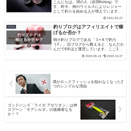
こんにちは。38の人（@38fishing）で
す。昨今、例のウイルスによりレジャー
として釣りを始める人が増えています。
その影響か、100均の釣具の充実っぷりが
2021.05.27
ハンパなくなってきました。ダイソーは
もはや釣具店。商品の充実度がハンパな
釣りブログはアフィリエイトで稼
コラム
いダイソー...
げるか否か？
弱小釣りブログである「３×８で釣ろ
う!!」。旧ブログから数えると、なんだか
んだで6年ほど運営しています。ここ3、4
年ほどは独自ドメインを取得、サーバを
2020.06.13
2020.10.27
借りて運用していますが、そのドメイ
ン・サーバ代やブログのネタ（釣り具紹
介など）の足しとして...
僕がロックフィッシュを狙わなくなった2
つのシンプルな理由
ゴッドハンズ「ライガ アゼリオン」は神
スプーン「モアシルダ」の後継者なる
か！？