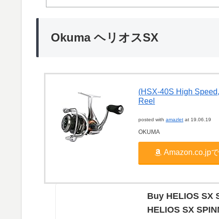
Okuma ヘリオスSX
(HSX-40S High Speed,
Reel
posted with
amazlet
at 19.06.19
OKUMA
Amazon.co.
Buy HELIOS SX S
HELIOS SX SPIN