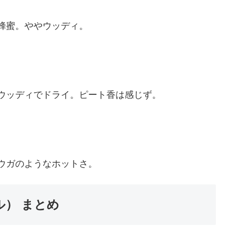
蜂蜜。ややウッディ。
ウッディでドライ。ピート香は感じず。
ウガのようなホットさ。
ル） まとめ