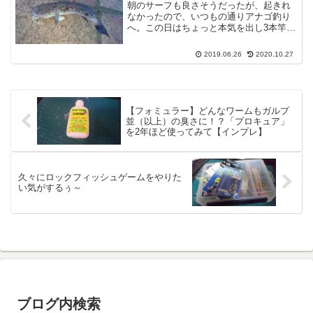
朝のサーフも良さそうだったが、起きれ
なかったので、いつもの通りアナゴ釣り
へ。この日はちょっと本気を出し3本竿体
制。（いつもは2本）数釣りを目指す。渋
い・・・まだ、暗くなる前・・・いわゆ
2019.06.26
2020.10.27
る夕マズメ、なんだか当たりが多発す
る。ブルブルとした小気...
【フォミュラー】どんなワームもガルプ
並（以上）の臭さに！？「プロキュア」
を2年ほど使ってみて【インプレ】
久々にロックフィッシュゲームをやりた
い気がするぅ～
ブログ内検索