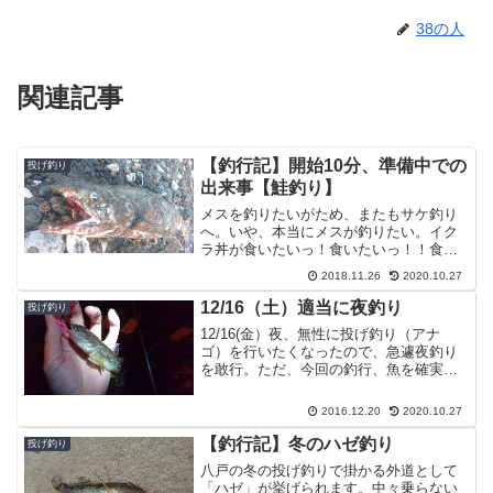
38の人
関連記事
【釣行記】開始10分、準備中での
投げ釣り
出来事【鮭釣り】
メスを釣りたいがため、またもサケ釣り
へ。いや、本当にメスが釣りたい。イク
ラ丼が食いたいっ！食いたいっ！！食い
たいっ！！！わーっ！！という、そんな
2018.11.26
2020.10.27
本能に身を任せ釣り場へ向かいましたｗ
開始10分、準備中に・・・竿を1本出し、
12/16（土）適当に夜釣り
投げ釣り
2本出し、3本目の準...
12/16(金）夜、無性に投げ釣り（アナ
ゴ）を行いたくなったので、急遽夜釣り
を敢行。ただ、今回の釣行、魚を確実に
釣るというよりかは、釣れるかどうか確
認する為の釣行。 というのも、この日は
2016.12.20
2020.10.27
ぼ満月で雲も無く明るい上、大潮明けの
中潮でキツイ下げが...
【釣行記】冬のハゼ釣り
投げ釣り
八戸の冬の投げ釣りで掛かる外道として
「ハゼ」が挙げられます。中々乗らない