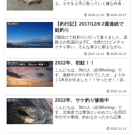
上、エサを上手に取っていく嫌な外道で
す。以前の釣行でも、ハゼに嫌がらせを
され、本命のアナゴが釣れないという苦
2018.12.10
2020.10.27
汁を飲まされました。しかし、冬でもハ
ゼがつれるということは、...
【釣行記】2017/12/9 2週連続で
投げ釣り
鮭釣り
2週続けて鮭釣りに行って参りました。道
路上の気温計は-5℃。当然だけどメチャ
クチャ寒い。そんな寒さに耐えながら当
たりを待つがさっぱり。 結局、何も起き
2017.12.11
2020.10.27
ぬまま納竿・・・。まだ釣れそうな気は
しますが、これにて2017年の鮭釣りは終
2022年、初鮭！！
投げ釣り
了です。さて、...
こんにちは。38の人（@38fishing）で
す。連敗中のサケ釣りでしたが、ようや
く1本目が出ました！！やったぜ！！浜の
コンディションはバツグン 鮭を釣りやす
い凪。水色もよし。あとは回遊次第。残
2022.11.14
念ながら釣れたのは♂。けどうれしい一
匹目太陽...
2022年、サケ釣り惨敗中
投げ釣り
こんにちは。38の人（@38fishing）で
す。北海道では豊漁といわれている2022
年のサケ事情。釣れなかったから記事に
していませんが、ぼちぼち青森でも釣れ
始めるだろうと、実は10月下旬ごろから3
2022.11.11
回ほど浜に通っています・・・。が、惨