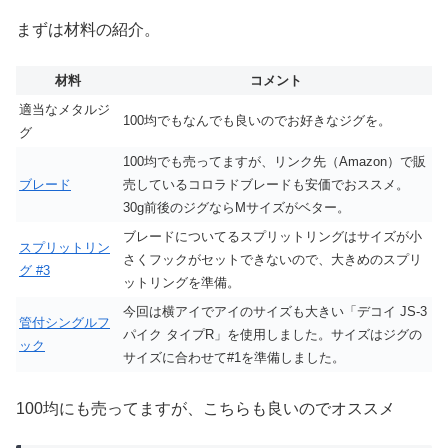
まずは材料の紹介。
材料
コメント
適当なメタルジ
100均でもなんでも良いのでお好きなジグを。
グ
100均でも売ってますが、リンク先（Amazon）で販
ブレード
売しているコロラドブレードも安価でおススメ。
30g前後のジグならMサイズがベター。
ブレードについてるスプリットリングはサイズが小
スプリットリン
さくフックがセットできないので、大きめのスプリ
グ #3
ットリングを準備。
今回は横アイでアイのサイズも大きい「デコイ JS-3
管付シングルフ
パイク タイプR」を使用しました。サイズはジグの
ック
サイズに合わせて#1を準備しました。
100均にも売ってますが、こちらも良いのでオススメ