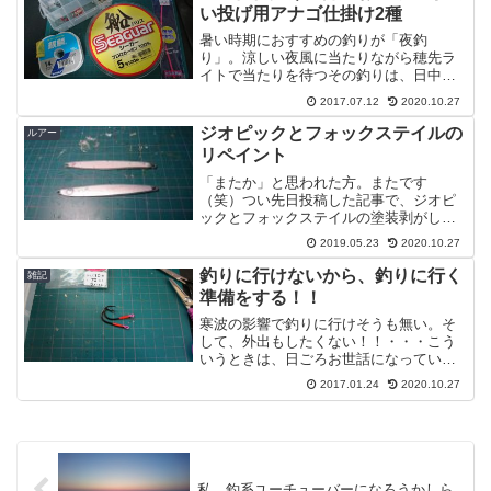
プリバーシブ...
い投げ用アナゴ仕掛け2種
暑い時期におすすめの釣りが「夜釣
り」。涼しい夜風に当たりながら穂先ラ
イトで当たりを待つその釣りは、日中の
釣りとは違った風情があります。そんな
2017.07.12
2020.10.27
夜釣りのメインターゲットとなるのが
「アナゴ」。仕掛けをグチャグチャにす
ジオピックとフォックステイルの
ルアー
るので、敬遠されがちな魚ですが...
リペイント
「またか」と思われた方。またです
（笑）つい先日投稿した記事で、ジオピ
ックとフォックステイルの塗装剥がしを
行いました。なので、今回も100均のマニ
2019.05.23
2020.10.27
キュアを使ってリペイントを行いたいと
思います。それではレッツラゴー！！関
釣りに行けないから、釣りに行く
雑記
連記事リペイント手順まず...
準備をする！！
寒波の影響で釣りに行けそうも無い。そ
して、外出もしたくない！！・・・こう
いうときは、日ごろお世話になっている
ルアー達のメンテナンスや不足してきた
2017.01.24
2020.10.27
フックの補充をするに限る。という訳
で、水垢で汚くなったスプーンを「激落
ち君」で磨いてあげたり、ア...
私、釣系ユーチューバーになろうかしら