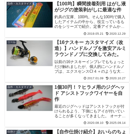
【100均】瞬間接着剤用 はがし液
自作・カスタマイズ
がジグの塗装剥がしに最適な件
釣具の宝庫、100均。そんな100均で購入
したアイテムの中から、役立っているも
のをシリーズで紹介。定番アイテムから
ちょっと変わったなアイテムまで幅広く
2019.05.21
2020.12.29
紹介します。今回紹介するのは、ジグの
塗装剥がしに役立つアイテム。・・・そ
【16ナスキー カスタマイズ（改
リール
う、「はがし液」で...
造）】ハンドルノブを激安アルミ
ラウンドノブに交換してみた。
以前の16ナスキーインプレでもちょっと
だけ触れましたが、個人的にハンドルノ
ブは、エクスセンスCI４＋のような大型
ラウンド型ノブが好み。シマノ リール 夢
2017.01.09
2020.10.27
屋 ハンドルノブ EVA パワーラウンド型
M 26354posted with カエレ...
1個30円！？ヒラメ用のジグヘッ
自作・カスタマイズ
ド アシストフックワイヤーを自
作
最近のジグヘッドはアシストフックが付
けられるよう、下側にもアイが付いてい
ることが多くなってきました。 オーナ
ー ファイアヘッド ダイワ フラットジ
2020.08.10
2025.09.14
ャンキージグヘッド SS エコギア ３Dジ
グヘッド がまかつ レンジスイマー タイ
【自作仕掛け紹介】おいらのちょ
仕掛け