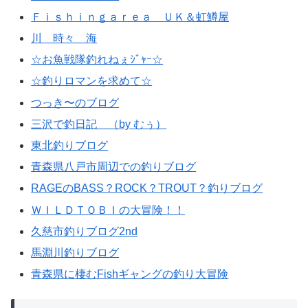
Ｆｉｓｈｉｎｇａｒｅａ ＵＫ＆虹鱒屋
川 時々 海
☆お魚戦隊釣れねぇｼﾞｬｰ☆
☆釣りロマンを求めて☆
つっき〜のブログ
三沢で釣日記 （by むぅ）
東北釣りブログ
青森県八戸市周辺での釣りブログ
RAGEのBASS？ROCK？TROUT？釣りブログ
ＷＩＬＤＴＯＢＩの大冒険！！
久慈市釣りブログ2nd
馬淵川釣りブログ
青森県に棲むFishギャングの釣り大冒険