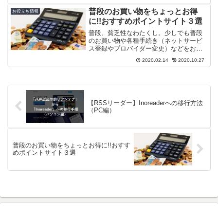
戸港内に入っています。いつまでいるか
分かりませんが、釣りたい方はお早め
普段のお買い物をちょっとお得
お役立ち情報
に。そして...
に!!おすすめポイントサイト３選
普段、貧乏性なわたくし。少しでも普段
のお買い物や各種手続き（ネットサービ
ス登録やプロバイダー変更）などをお得
にするため、とある裏技を使用していま
2020.02.14
2020.10.27
す。そのとある裏技を使用すると・・・
普段のネットショップで0.5～2.0％程度
の還元 ネット銀...
【RSSリーダー】Inoreaderへの移行方法
（PC編）
普段のお買い物をちょっとお得に!!おすす
めポイントサイト３選