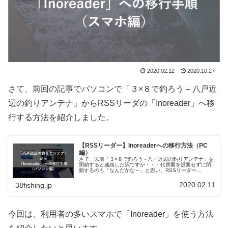
2020.02.12
2020.10.27
さて、前回の記事でパソコンで「３×８で釣ろう – 八戸近
辺の釣りアンテナ」からRSSリーダの「Inoreader」へ移
行する方法を紹介しました。
【RSSリーダー】Inoreaderへの移行方法（PC
編）
さて、以前「３×８で釣ろう - 八戸近辺の釣りアンテナ」を
閉鎖すると連絡した訳ですが・・・代替案を提案せずに閉
鎖するのも「なんだかな～」と思い、RSSリーダー
「Inoreader」への移行方法をまとめました。RSSリーダー
というと「Feed...
2020.02.11
38fishing.jp
今回は、利用者の多いスマホで「Inoreader」を使う方法