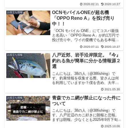
るのも「なんだかな～」と思い、RSSリ
2020.02.11
2020.10.27
ーダー「Inoreader」への移行方法をまと
めました。RSSリーダーというと
OCNモバイルONEが超名機
お役立ち情報
「Feed...
「OPPO Reno A」を投げ売り
中！！
「OCN モバイル ONE」にてコスパ最強
と名高い「OPPO Reno A」が約1万円で
投げ売り中。ワイの愛機でもある本端末
ですが、通常3万以上する端末が1万で購
2020.07.11
2020.10.27
入できるのは超お買い得です。ココが凄
いよ「OPPO Reno A」スナドラ71...
八戸近郊、岩手沿岸限定。『今』
お役立ち情報
釣れる魚が簡単に分かる情報源２
選
こんにちは。38の人（@38fishing）で
す。釣果情報を収集する際、皆さんは何
を利用していますか？僕を含め、大半の
方はSNSを利用していると思います。あ
2021.05.30
るいは仲間内での情報共有とか。特にイ
ナダやサバといった「青物」は情報の鮮
青森でカニ網が禁止になった件に
お役立ち情報
度が命。回遊...
ついて
こんにちは。38の人（@38fishing）で
す。八戸近辺のカニ好きに朗報と悲報。
まずは朗報。少なくとも2025年9月下旬ご
ろから大量のワタリガニ（ガザミ）が八
2025.10.06