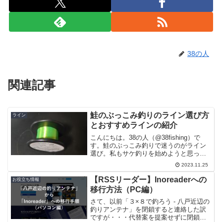
38の人
関連記事
鮭のぶっこみ釣りのライン選び方
ライン
とおすすめラインの紹介
こんにちは。38の人（@38fishing）で
す。鮭のぶっこみ釣りで迷うのがライン
選び。私もサケ釣りを始めようと思った
時、何のラインの何号を選べばいいかも
2023.11.25
分かりませんでした。なので、この記事
では鮭のぶっこみ釣りにおけるラインの
【RSSリーダー】Inoreaderへの
お役立ち情報
選び方、おすす...
移行方法（PC編）
さて、以前「３×８で釣ろう - 八戸近辺の
釣りアンテナ」を閉鎖すると連絡した訳
ですが・・・代替案を提案せずに閉鎖す