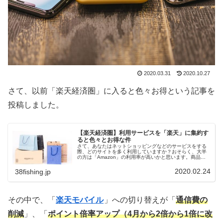
2020.03.31
2020.10.27
さて、以前「楽天経済圏」に入ると色々お得という記事を
投稿しました。
【楽天経済圏】利用サービスを「楽天」に集約す
ると色々とお得な件
さて、あなたはネットショッピングなどのサービスをする
際、どのサイトを多く利用していますか？おそらく、大半
の方は「Amazon」の利用率が高いかと思います。商品も
充実（最近は中華製品が多いですが・・・）、他店より比
較的安価、さらにユーザインタ...
2020.02.24
38fishing.jp
その中で、「
楽天モバイル
」への切り替えが「
通信費の
削減
」、「
ポイント倍率アップ（4月から2倍から1倍に改