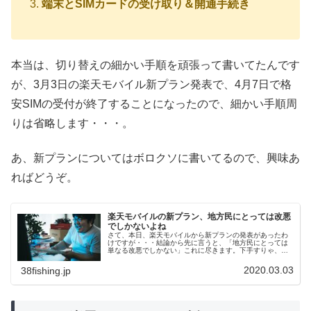
端末とSIMカードの受け取り＆開通手続き
本当は、切り替えの細かい手順を頑張って書いてたんです
が、3月3日の楽天モバイル新プラン発表で、4月7日で格
安SIMの受付が終了することになったので、細かい手順周
りは省略します・・・。
あ、新プランについてはボロクソに書いてるので、興味あ
ればどうぞ。
楽天モバイルの新プラン、地方民にとっては改悪
でしかないよね
さて、本日、楽天モバイルから新プランの発表があったわ
けですが・・・結論から先に言うと、「地方民にとっては
単なる改悪でしかない」これに尽きます。下手すりゃ、首
都圏の利用者にとっても改悪になるかもしれません。楽天
モバイル 新プランの「速度制限な...
2020.03.03
38fishing.jp