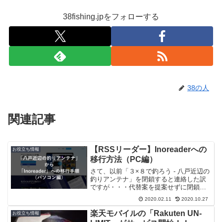
38fishing.jpをフォローする
38の人
関連記事
【RSSリーダー】Inoreaderへの
お役立ち情報
移行方法（PC編）
さて、以前「３×８で釣ろう - 八戸近辺の
釣りアンテナ」を閉鎖すると連絡した訳
ですが・・・代替案を提案せずに閉鎖す
るのも「なんだかな～」と思い、RSSリ
2020.02.11
2020.10.27
ーダー「Inoreader」への移行方法をまと
めました。RSSリーダーというと
楽天モバイルの「Rakuten UN-
お役立ち情報
「Feed...