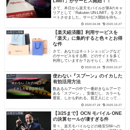
LIMIT」がサービス開始！！
さて、本日から楽天モバイルが第4のキャ
リアとして「Rakuten UN-LIMIT」をスタ
ートさせました。サービス開始を待ちに
待った方も少しは居るはず。私はプラン
2020.04.08
2020.10.27
発表時の内容を見た時、 通信無制限のエ
リアが激狭 ローミングエリア（au回
【楽天経済圏】利用サービスを
お役立ち情報
線）...
「楽天」に集約すると色々とお得
な件
さて、あなたはネットショッピングなど
のサービスをする際、どのサイトを多く
利用していますか？おそらく、大半の方
は「Amazon」の利用率が高いかと思いま
2020.02.24
2020.10.27
す。商品も充実（最近は中華製品が多い
ですが・・・）、他店より比較的安価、
使わない『スプーン』のイカした
ルアー
さらにユーザインタ...
有効活用方法
数あるルアーの中で一番好きなルアーで
ある「スプーン」。安価だし、カラーも
豊富。しかも釣れる。貧乏人にとって強
い味方ですが、安価であるが故にホイホ
2020.07.29
2020.10.27
イ買ってしまうケースも。恥ずかしなが
ら少々収集癖がある小生は、未開封のレ
【3/25まで】OCN モバイル ONE
お役立ち情報
アスプーン「モアシルダ ...
の決算セールが凄すぎる件
常々、楽天モバイルなどの格安SIMへの