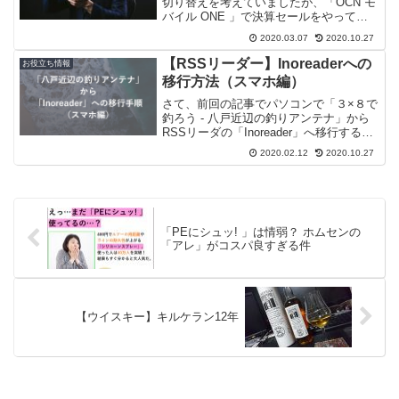
切り替えを考えていましたが、「OCN モ
バイル ONE 」で決算セールをやってい
るのを発見。サイトを覗いてみたら、ま
2020.03.07
2020.10.27
さかの衝撃価格で端末が販売されていた
ので、思わず申込みをしちゃいました (・
【RSSリーダー】Inoreaderへの
お役立ち情報
ω<) ﾃ...
移行方法（スマホ編）
さて、前回の記事でパソコンで「３×８で
釣ろう - 八戸近辺の釣りアンテナ」から
RSSリーダの「Inoreader」へ移行する方
法を紹介しました。今回は、利用者の多
2020.02.12
2020.10.27
いスマホで「Inoreader」を使う方法を紹
介したいと思います。まぁ、パソコ...
「PEにシュッ! 」は情弱？ ホムセンの
「アレ」がコスパ良すぎる件
【ウイスキー】キルケラン12年